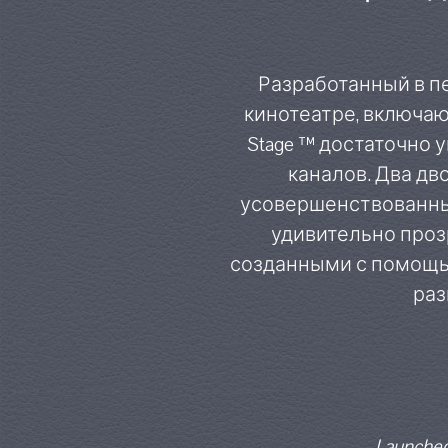
Разработанный в п
кинотеатре, включающ
Stage ™ достаточно 
каналов. Два д
усовершенствованный
удивительно проз
созданными с помощью
раз
Launched