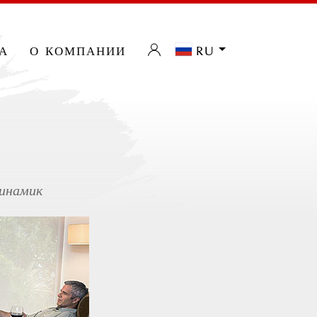
а
о компании
ru
инамик