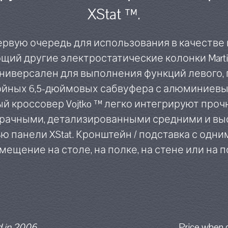
XStat ™.
ервую очередь для использования в качестве
ий другие электростатические колонки MartinL
универсален для выполнения функций левого,
войных 6,5-дюймовых сабвуфера с алюминиев
 кроссовер Vojtko ™ легко интегрируют проч
рачными, детализированными средними и вы
 панели XStat. Кронштейн / подставка с одн
мещение на столе, на полке, на стене или на п
 in 2006
Price when 