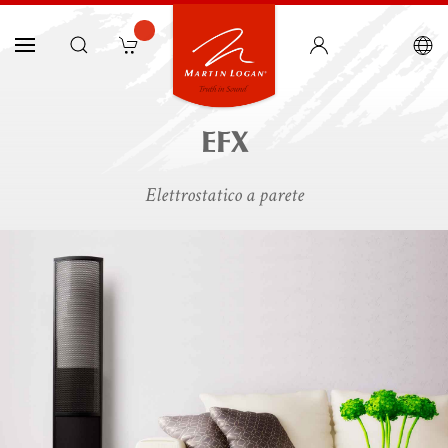
EFX
Elettrostatico a parete