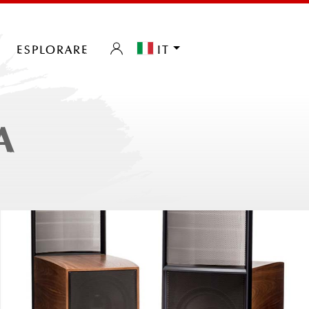
esplorare
it
A