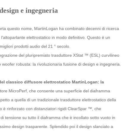
design e ingegneria
porta questo nome, MartinLogan ha combinato decenni di ricerca
 l'altoparlante elettrostatico in modo definitivo. Questo è un
igliori prodotti audio del 21 ° secolo.
tegrazione del pluripremiato trasduttore XStat ™ (ESL) curvilineo
e woofer robusta: la rivoluzionaria fusione di design e ingegneria.
 del classico diffusore elettrostatico MartinLogan: la
atore MicroPerf, che consente una superficie del diaframma
petto a quella di un tradizionale trasduttore elettrostatico della
o è rinforzato con distanziatori rigidi ClearSpar ™, che
di tensione su tutto il diaframma che è incollato sotto vuoto in
ssimo design trasparente. Splendido poi il design slanciato a