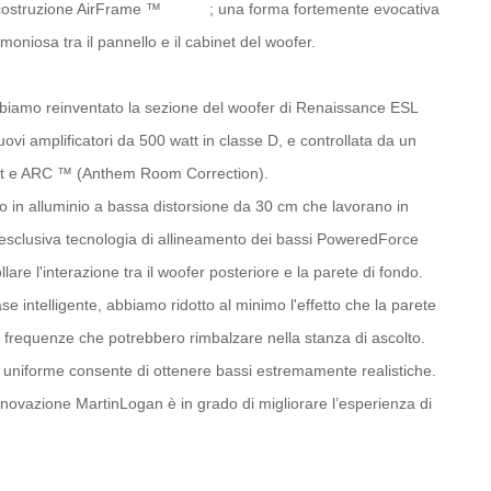
 costruzione AirFrame ™
Blade
; una forma fortemente evocativa
niosa tra il pannello e il cabinet del woofer.
iamo reinventato la sezione del woofer di Renaissance ESL
vi amplificatori da 500 watt in classe D, e controllata da un
it e ARC ™ (Anthem Room Correction).
o in alluminio a bassa distorsione da 30 cm che lavorano in
'esclusiva tecnologia di allineamento dei bassi PoweredForce
are l'interazione tra il woofer posteriore e la parete di fondo.
se intelligente, abbiamo ridotto al minimo l'effetto che la parete
e frequenze che potrebbero rimbalzare nella stanza di ascolto.
 uniforme consente di ottenere bassi estremamente realistiche.
nnovazione MartinLogan è in grado di migliorare l’esperienza di