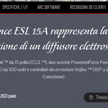
SPECIFICHE / LIT
ARC SOFTWARE
RECENSIONI DEI CLIENTI
nce ESL 15A rappresenta l
ione di un diffusore elettros
at ™ da 15 pollici (CLS ™), due woofer PoweredForce Forwa
 D da 500 watt e controllati da un motore Vojtko ™ DSP a
Correzione).
USD paio
Trova u