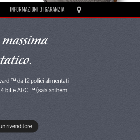
INFORMAZIONI DI GARANZIA
a massima
tatico.
rd ™ da 12 pollici alimentati
 24 bit e ARC ™ (sala anthem
n rivenditore