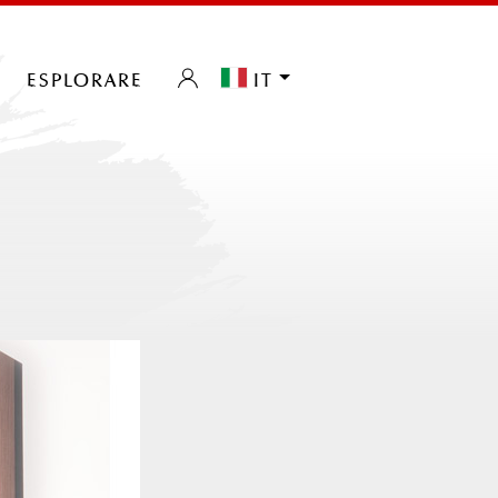
esplorare
it