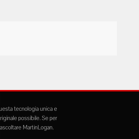
questa tecnologia unica e
iginale possibile. Se per
r ascoltare MartinLogan.