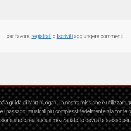
per favore,
registrati
o
Iscriviti
aggiungere commenti.
sofia guida di MartinLogan. La nostra missione è utilizzare 
 i passaggi musicali più complessi fedelmente alla fonte or
isione audio realistica e mozzafiato, lo devi a te stesso pe