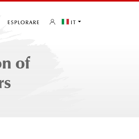
esplorare
it
n of
rs