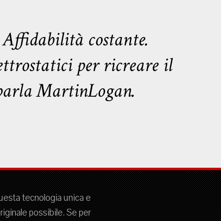
 Affidabilità costante.
trostatici per ricreare il
i parla MartinLogan.
questa tecnologia unica e
iginale possibile. Se per