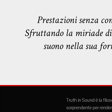
Prestazioni senza comp
Sfruttando la miriade di 
suono nella sua for
Truth in Sound è la filo
sorprendente per rendere