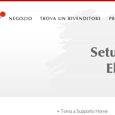
negozio
trova un rivenditore
p
Set
E
« Torna a Supporto Home