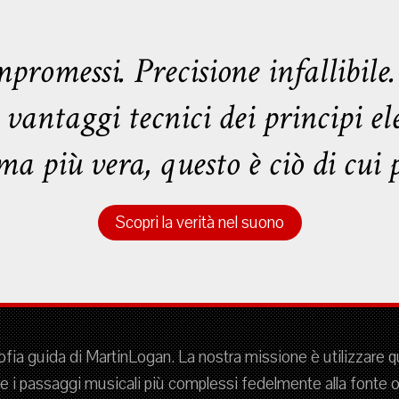
romessi. Precisione infallibile.
vantaggi tecnici dei principi elet
ma più vera, questo è ciò di cu
Scopri la verità nel suono
sofia guida di MartinLogan. La nostra missione è utilizzare 
 i passaggi musicali più complessi fedelmente alla fonte or