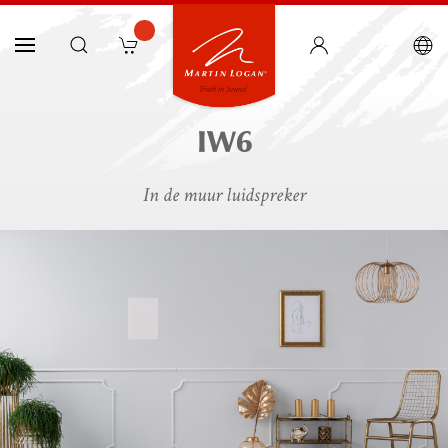
IW6
In de muur luidspreker