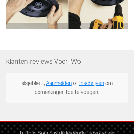
klanten-reviews Voor IW6
alsjeblieft,
Aanmelden
of
Inschrijven
om
opmerkingen toe te voegen.
Truth in Sound is de leidende filosofie van