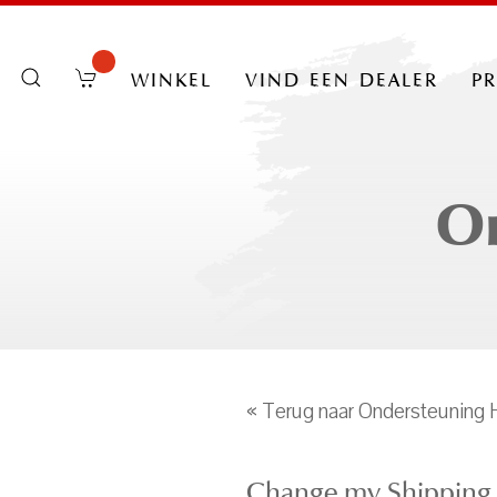
winkel
vind een dealer
p
On
« Terug naar Ondersteuning
Change my Shipping 