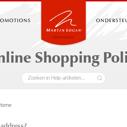
romotions
onderste
line Shopping Pol
 Home
address?