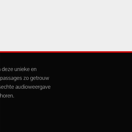
m deze unieke en
 passages zo getrouw
nsechte audioweergave
 horen.