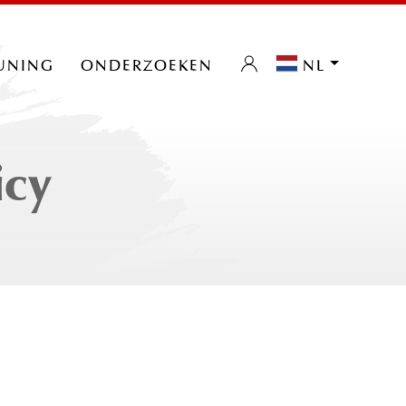
uning
onderzoeken
nl
icy