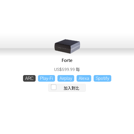
Forte
US$599.99 每
ARC
Play-Fi
Airplay
Alexa
Spotify
加入對比