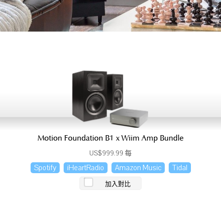
Motion Foundation B1 x Wiim Amp Bundle
US$999.99 每
Spotify
iHeartRadio
Amazon Music
Tidal
加入對比