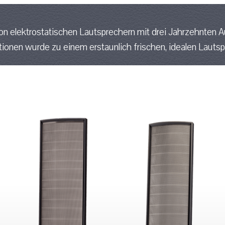
on elektrostatischen Lautsprechern mit drei Jahrzehnten 
tionen wurde zu einem erstaunlich frischen, idealen Lautsp