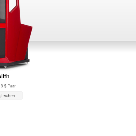
lith
98 $ Paar
gleichen