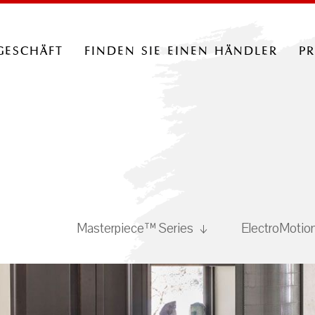
geschäft
finden sie einen händler
p
Masterpiece™ Series
ElectroMotio