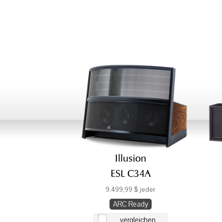
Illusion
ESL C34A
9.499,99 $ jeder
ARC Ready
vergleichen