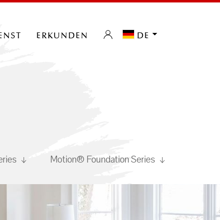
enst
erkunden
de
eries
Motion® Foundation Series