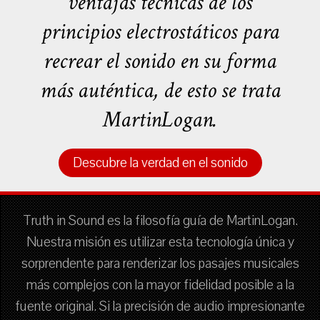
ventajas técnicas de los
principios electrostáticos para
recrear el sonido en su forma
más auténtica, de esto se trata
MartinLogan.
Descubre la verdad en el sonido
Truth in Sound es la filosofía guía de MartinLogan.
Nuestra misión es utilizar esta tecnología única y
sorprendente para renderizar los pasajes musicales
más complejos con la mayor fidelidad posible a la
fuente original. Si la precisión de audio impresionante