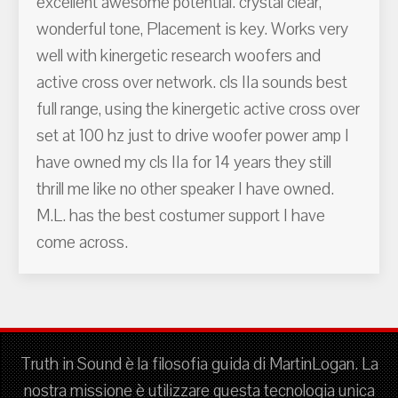
excellent awesome potential. crystal clear,
wonderful tone, Placement is key. Works very
well with kinergetic research woofers and
active cross over network. cls IIa sounds best
full range, using the kinergetic active cross over
set at 100 hz just to drive woofer power amp I
have owned my cls IIa for 14 years they still
thrill me like no other speaker I have owned.
M.L. has the best costumer support I have
come across.
Truth in Sound è la filosofia guida di MartinLogan. La
nostra missione è utilizzare questa tecnologia unica