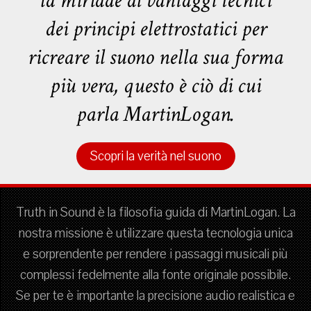
la miriade di vantaggi tecnici
dei principi elettrostatici per
ricreare il suono nella sua forma
più vera, questo è ciò di cui
parla MartinLogan.
Scopri la verità nel suono
Truth in Sound è la filosofia guida di MartinLogan. La
nostra missione è utilizzare questa tecnologia unica
e sorprendente per rendere i passaggi musicali più
complessi fedelmente alla fonte originale possibile.
Se per te è importante la precisione audio realistica e