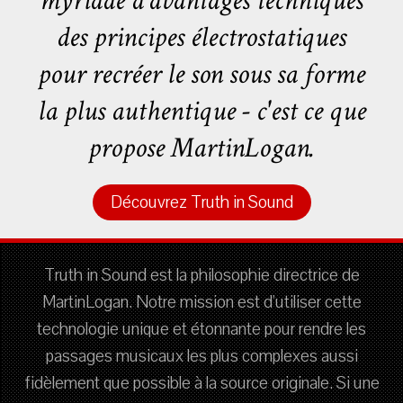
myriade d'avantages techniques
des principes électrostatiques
pour recréer le son sous sa forme
la plus authentique - c'est ce que
propose MartinLogan.
Découvrez Truth in Sound
Truth in Sound est la philosophie directrice de
MartinLogan. Notre mission est d'utiliser cette
technologie unique et étonnante pour rendre les
passages musicaux les plus complexes aussi
fidèlement que possible à la source originale. Si une