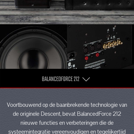
BALANCEDFORCE 212
Voortbouwend op de baanbrekende technologie van
de originele Descent, bevat BalancedForce 212
nieuwe functies en verbeteringen die de
systeemintegratie vereenvoudigen en tegelijkertijd