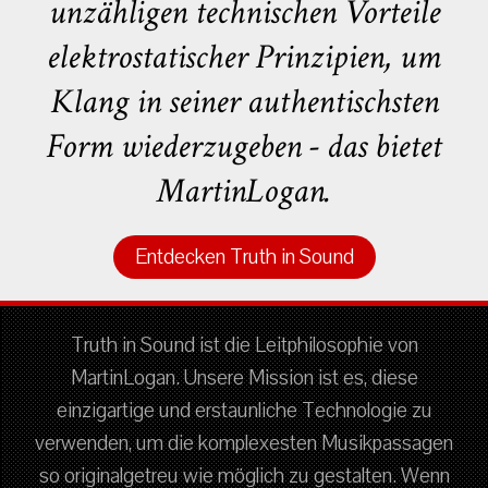
unzähligen technischen Vorteile
elektrostatischer Prinzipien, um
Klang in seiner authentischsten
Form wiederzugeben - das bietet
MartinLogan.
Entdecken Truth in Sound
Truth in Sound ist die Leitphilosophie von
MartinLogan. Unsere Mission ist es, diese
einzigartige und erstaunliche Technologie zu
verwenden, um die komplexesten Musikpassagen
so originalgetreu wie möglich zu gestalten. Wenn