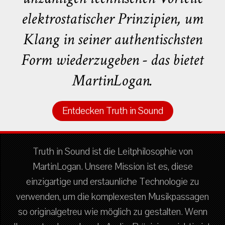
elektrostatischer Prinzipien, um
Klang in seiner authentischsten
Form wiederzugeben - das bietet
MartinLogan.
Entdecken Truth in Sound
Truth in Sound ist die Leitphilosophie von
MartinLogan. Unsere Mission ist es, diese
einzigartige und erstaunliche Technologie zu
verwenden, um die komplexesten Musikpassagen
so originalgetreu wie möglich zu gestalten. Wenn