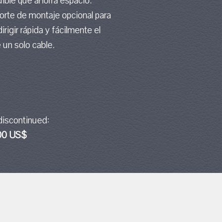
uible que ahorra espacio.
orte de montaje opcional para
rigir rápida y fácilmente el
un solo cable.
discontinued:
,00 US$