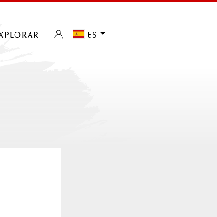
xplorar
es