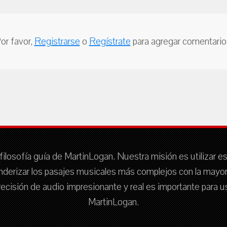
or favor,
Registrarse
o
Regístrate
para agregar comentario
filosofía guía de MartinLogan. Nuestra misión es utilizar e
nderizar los pasajes musicales más complejos con la mayor f
 precisión de audio impresionante y real es importante para
MartinLogan.