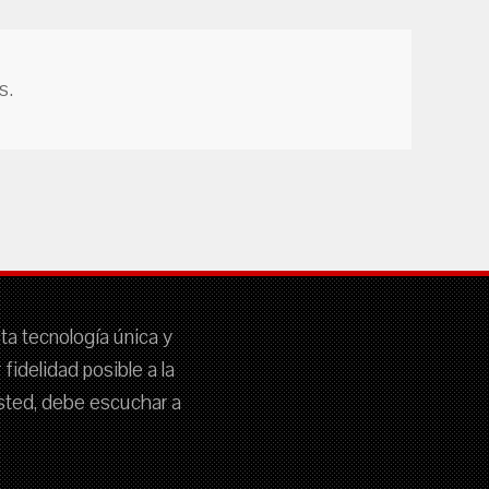
s.
sta tecnología única y
idelidad posible a la
 usted, debe escuchar a