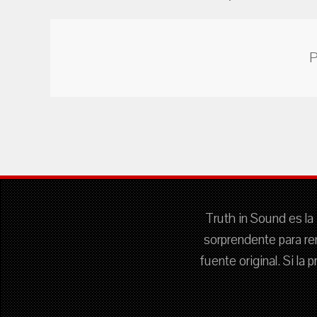
P
Truth in Sound es la 
sorprendente para re
fuente original. Si la