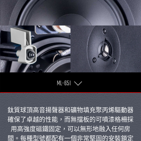
ML-65I
鈦質球頂高音揚聲器和礦物填充聚丙烯驅動器
確保了卓越的性能，而無擋板的可噴漆格柵採
用高強度磁鐵固定，可以無形地融入任何房
間。每種型號都配有一個非常堅固的安裝鎖定