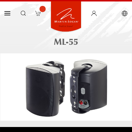
ML-55