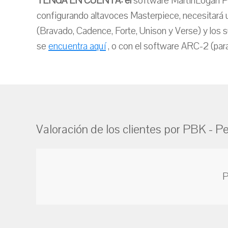
TENGA EN CUENTA: el
software MartinLogan P
configurando altavoces Masterpiece, necesitará 
(Bravado, Cadence, Forte, Unison y Verse) y lo
se
encuentra aquí
, o con el software ARC-2 (par
Valoración de los clientes por PBK - P
P