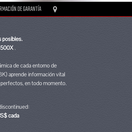
RMACIÓN DE GARANTÍA
 posibles.
 1500X
.
námica de cada entorno de
BK) aprende información vital
s perfectos, en todo momento.
discontinued:
US$ cada