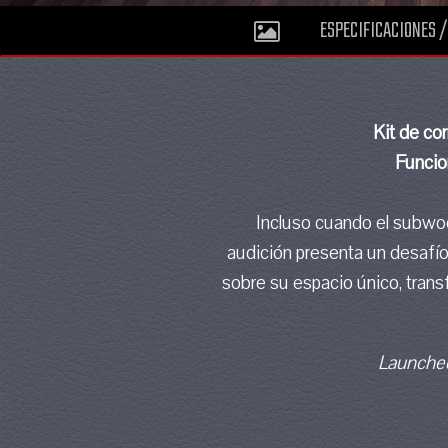
ESPECIFICACIONES /
Kit de co
Funcio
Incluso cuando el subwoo
audición presenta un desafío
sobre su espacio único, tran
Launched