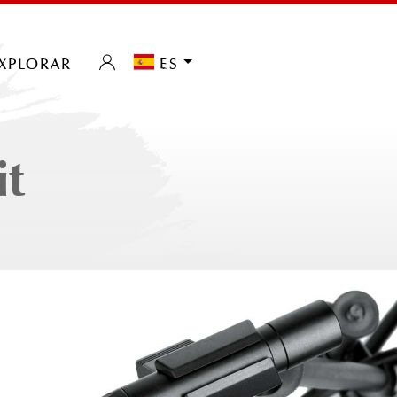
xplorar
es
it