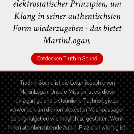
elektrostatischer Prinzipien, um
Klang in seiner authentischsten
Form wiederzugeben - das bietet
MartinLogan.
Entdecken Truth in Sound
Truth in Sound ist die Leitphilosophie von
MartinLogan. Unsere Mission ist es, diese
einzigartige und erstaunliche Technologie zu
verwenden, um die komplexesten Musikpassagen
so originalgetreu wie möglich zu gestalten. Wenn
Ihnen atemberaubende Audio-Präzision wichtig ist,